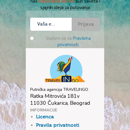
naš
besplatni bilten
pun saveta i
sjajnih ideja za putovanja
Prijava
Slažem se sa
Pravilima
privatnosti
.
Putnička agencija TRAVELINGO
Ratka Mitrovića 181v
11030 Čukarica, Beograd
INFORMACIJE
Licenca
Pravila privatnosti