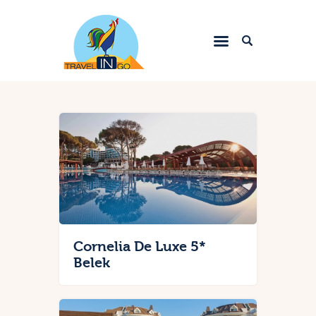
Letovanje 2023
Egzotične destinacije
Evropske metropole
Srbija
Zima 2024.
Kontakt
Cornelia De Luxe 5*
Belek