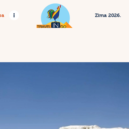
etovanje 2023
pa
Zima 2026.
gzotične destinacije
vropske metropole
rbija
ima 2024.
ontakt