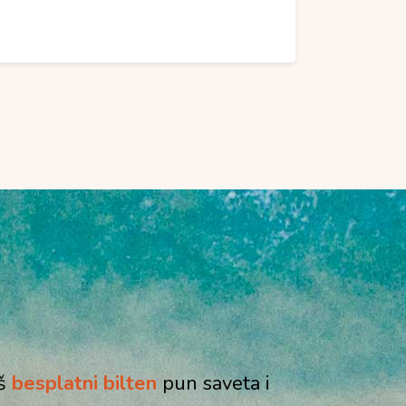
aš
besplatni bilten
pun saveta i