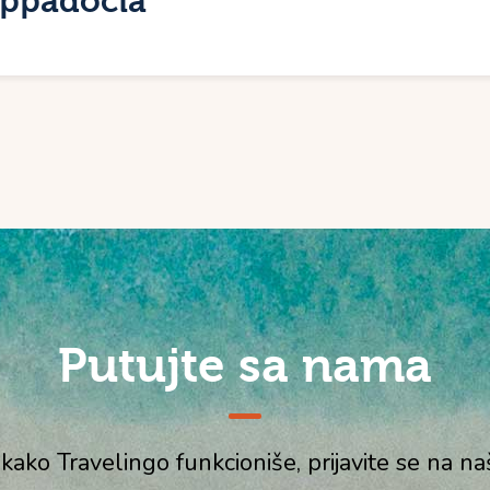
appadocia
Putujte sa nama
 kako Travelingo funkcioniše, prijavite se na n