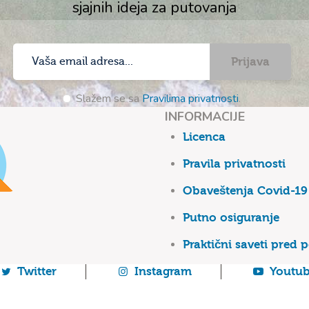
sjajnih ideja za putovanja
Prijava
Slažem se sa
Pravilima privatnosti
.
INFORMACIJE
Licenca
Pravila privatnosti
Obaveštenja Covid-19
Putno osiguranje
Praktični saveti pred 
Twitter
Instagram
Youtu