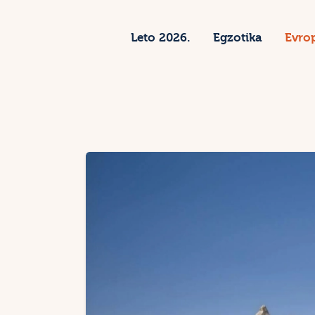
L
Leto 2026.
Egzotika
Evro
E
E
S
Z
K