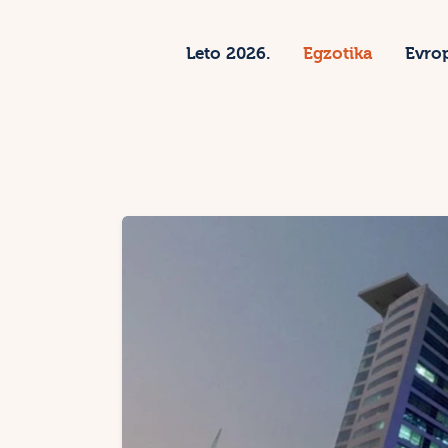
L
Leto 2026.
Egzotika
Evro
E
E
S
Z
K