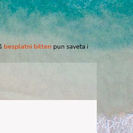
aš
besplatni bilten
pun saveta i