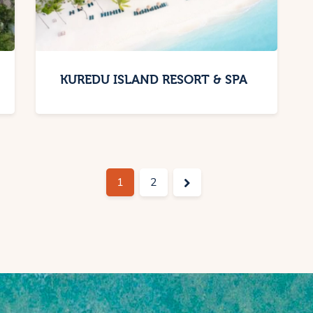
KUREDU ISLAND RESORT & SPA
>
1
2