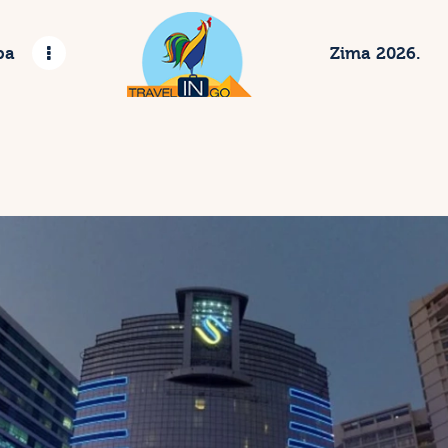
etovanje 2023
pa
Zima 2026.
gzotične destinacije
vropske metropole
rbija
ima 2024.
ontakt