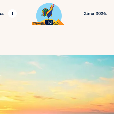
etovanje 2023
pa
Zima 2026.
gzotične destinacije
vropske metropole
rbija
ima 2024.
ontakt