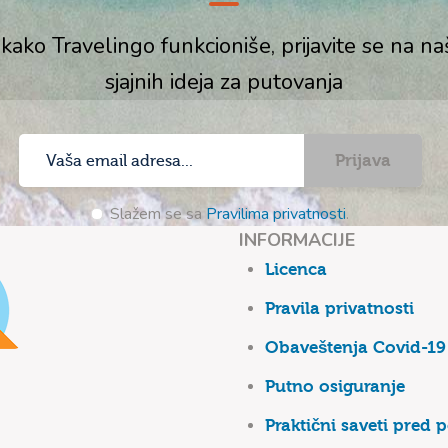
 kako Travelingo funkcioniše, prijavite se na n
sjajnih ideja za putovanja
Prijava
Slažem se sa
Pravilima privatnosti
.
INFORMACIJE
Licenca
Pravila privatnosti
Obaveštenja Covid-19
Putno osiguranje
Praktični saveti pred 