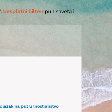
aš
besplatni bilten
pun saveta i
polazak na put u inostranstvo