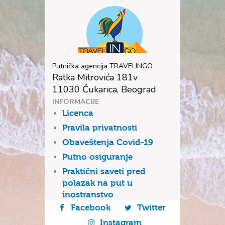
Putnička agencija TRAVELINGO
Ratka Mitrovića 181v
11030 Čukarica, Beograd
INFORMACIJE
Licenca
Pravila privatnosti
Obaveštenja Covid-19
Putno osiguranje
Praktični saveti pred
polazak na put u
inostranstvo
Facebook
Twitter
Instagram