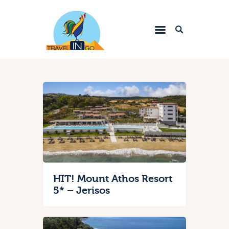
Letovanje 2023
Egzotične destinacije
Evropske metropole
Srbija
Zima 2024.
Kontakt
HIT! Mount Athos Resort
5* – Jerisos