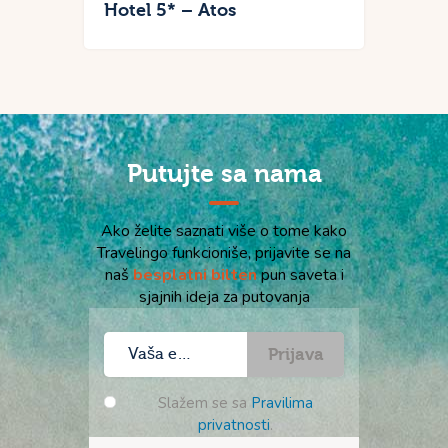
Hotel 5* – Atos
Putujte sa nama
Ako želite saznati više o tome kako
Travelingo funkcioniše, prijavite se na
naš
besplatni bilten
pun saveta i
sjajnih ideja za putovanja
Prijava
Slažem se sa
Pravilima
privatnosti
.