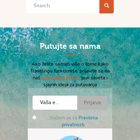
Putujte sa nama
Ako želite saznati više o tome kako
Travelingo funkcioniše, prijavite se na
naš
besplatni bilten
pun saveta i
sjajnih ideja za putovanja
Prijava
Slažem se sa
Pravilima
privatnosti
.