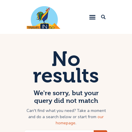
Letovanje 2023
Egzotične destinacije
No
Evropske metropole
results
Srbija
Zima 2024.
Kontakt
We're sorry, but your
query did not match
Can't find what you need? Take a moment
and do a search below or start from
our
homepage
.