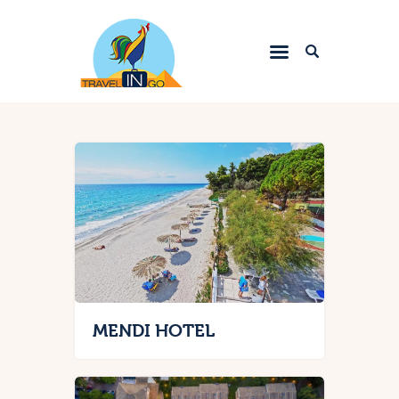
Letovanje 2023
Egzotične destinacije
Evropske metropole
Srbija
Zima 2024.
Kontakt
MENDI HOTEL