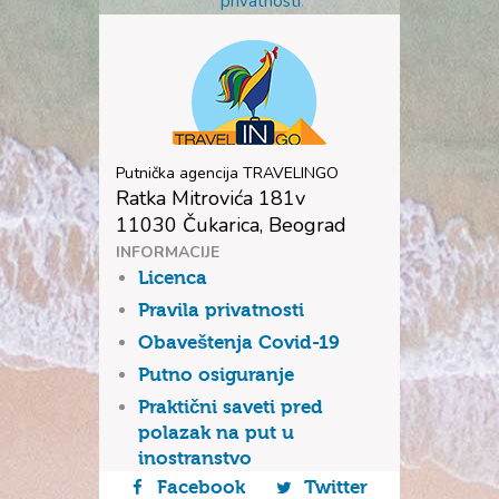
privatnosti
.
Putnička agencija TRAVELINGO
Ratka Mitrovića 181v
11030 Čukarica, Beograd
INFORMACIJE
Licenca
Pravila privatnosti
Obaveštenja Covid-19
Putno osiguranje
Praktični saveti pred
polazak na put u
inostranstvo
Facebook
Twitter