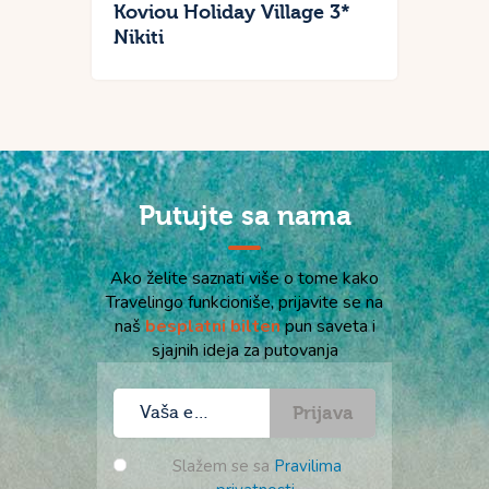
Koviou Holiday Village 3*
Nikiti
Putujte sa nama
Ako želite saznati više o tome kako
Travelingo funkcioniše, prijavite se na
naš
besplatni bilten
pun saveta i
sjajnih ideja za putovanja
Prijava
Slažem se sa
Pravilima