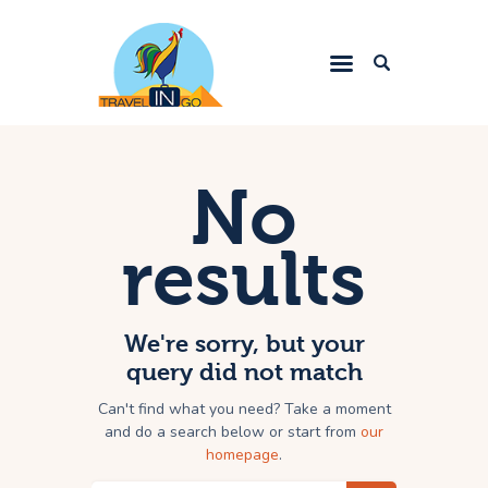
Letovanje 2023
Egzotične destinacije
No
Evropske metropole
results
Srbija
Zima 2024.
Kontakt
We're sorry, but your
query did not match
Can't find what you need? Take a moment
and do a search below or start from
our
homepage
.