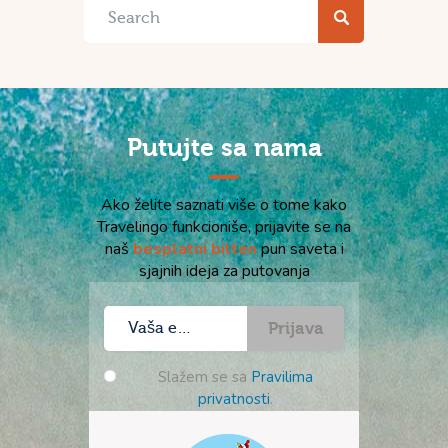
Putujte sa nama
Ako želite saznati više o tome kako
Travelingo funkcioniše, prijavite se na
naš
besplatni bilten
pun saveta i
sjajnih ideja za putovanja
Prijava
Slažem se sa
Pravilima
privatnosti
.